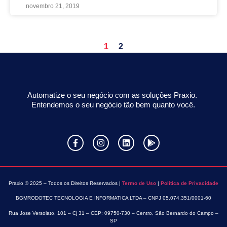
novembro 21, 2019
1
2
Automatize o seu negócio com as soluções Praxio.
Entendemos o seu negócio tão bem quanto você.
Praxio ® 2025 – Todos os Direitos Reservados |
Termo de Uso
|
Política de Privacidade
BGMRODOTEC TECNOLOGIA E INFORMATICA LTDA – CNPJ 05.074.351/0001-60
Rua Jose Versolato, 101 – Cj 31 – CEP: 09750-730 – Centro, São Bernardo do Campo –
SP