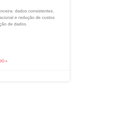
anceira: dados consistentes,
racional e redução de custos
ação de dados.
DO »