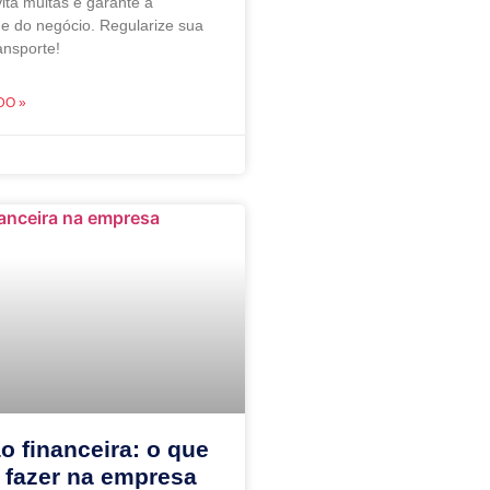
ita multas e garante a
de do negócio. Regularize sua
ansporte!
DO »
o financeira: o que
 fazer na empresa