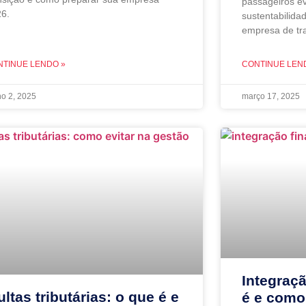
passageiros ev
6.
sustentabilida
empresa de tr
NTINUE LENDO »
CONTINUE LEN
ho 2, 2025
março 17, 2025
Integraçã
ltas tributárias: o que é e
é e como