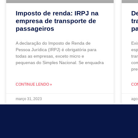
Imposto de renda: IRPJ na
De
empresa de transporte de
tr
passageiros
p
A declaração do Imposto de Renda de
Exi
Pessoa Jurídica (IRPJ) é obrigatória para
esp
todas as empresas, exceto micro e
tra
pequenas do Simples Nacional. Se enquadra
com
pre
CONTINUE LENDO »
CO
março 31, 2023
ago