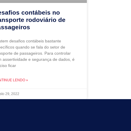
safios contábeis no
ansporte rodoviário de
assageiros
stem desafios contábeis bastante
ecíficos quando se fala do setor de
nsporte de passageiros. Para controlar
 assertividade e segurança de dados, é
ciso ficar
NTINUE LENDO »
sto 29, 2022