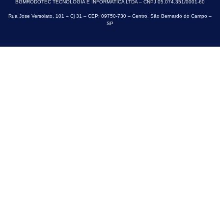
BGMRODOTEC TECNOLOGIA E INFORMATICA LTDA – CNPJ 05.074.351/0001-60
Rua Jose Versolato, 101 – Cj 31 – CEP: 09750-730 – Centro, São Bernardo do Campo –
SP