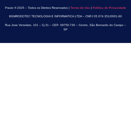
Praxio ® 2025 – Todos os Direitos Reservados |
Termo de Uso
|
Política de Privacidade
BGMRODOTEC TECNOLOGIA E INFORMATICA LTDA – CNPJ 05.074.351/0001-60
Rua Jose Versolato, 101 – Cj 31 – CEP: 09750-730 – Centro, São Bernardo do Campo –
SP