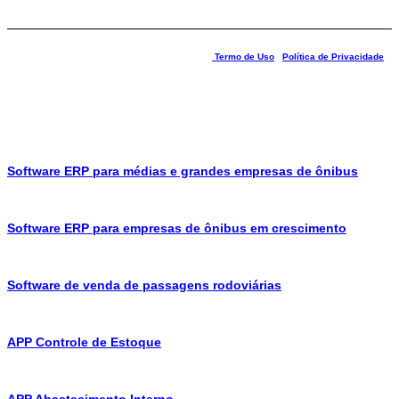
Praxio ® 2025 – Todos os Direitos Reservados |
Termo de Uso
|
Política de Privacidade
BGMRODOTEC TECNOLOGIA E INFORMATICA LTDA – CNPJ 05.074.351/0001-60
Rua Jose Versolato, 101 – Cj 31 – CEP: 09750-730 – Centro, São Bernardo do Campo – SP
Software ERP para médias e grandes empresas de ônibus
Software ERP para empresas de ônibus em crescimento
Software de venda de passagens rodoviárias
APP Controle de Estoque
APP Abastecimento Interno