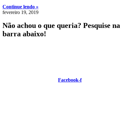
Continue lendo »
fevereiro 19, 2019
Não achou o que queria? Pesquise na
barra abaixo!
Automatize o seu negócio com as soluções Praxio.
Entendemos o seu negócio tão bem quanto você.
Facebook-f