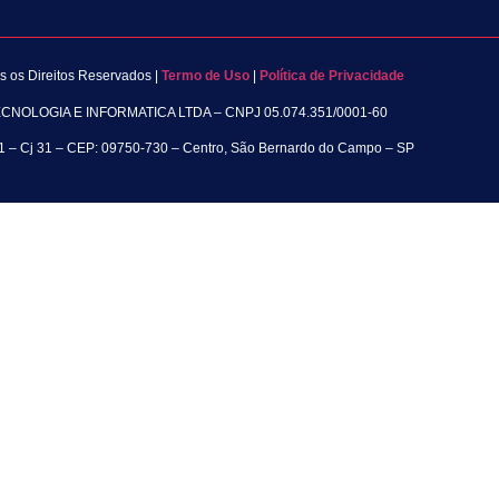
s os Direitos Reservados |
Termo de Uso
|
Política de Privacidade
OLOGIA E INFORMATICA LTDA – CNPJ 05.074.351/0001-60
01 – Cj 31 – CEP: 09750-730 – Centro, São Bernardo do Campo – SP