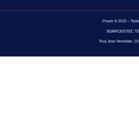
Praxio ® 2025 – Todo
BGMRODOTEC TECN
Rua Jose Versolato, 1