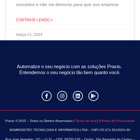
conceitos e não vai demorar para que sua empresa
CONTINUE LENDO »
março 21, 2024
Automatize o seu negócio com as soluções Praxio.
Entendemos o seu negócio tão bem quanto você.
Praxio ® 2025 – Todos os Direitos Reservados |
Termo de Uso
|
Política de Privacidade
BGMRODOTEC TECNOLOGIA E INFORMATICA LTDA – CNPJ 05.074.351/0001-60
Rua Jose Versolato, 101 – Cj 31 – CEP: 09750-730 – Centro, São Bernardo do Campo –