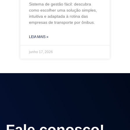
Sistema de gestão fácil: descubra
como escolher uma solução simples,
intuitiva e adaptada à rotina das
empresas de transporte por ônibus.
LEIA MAIS »
junho 17, 2026
Fale conosco!