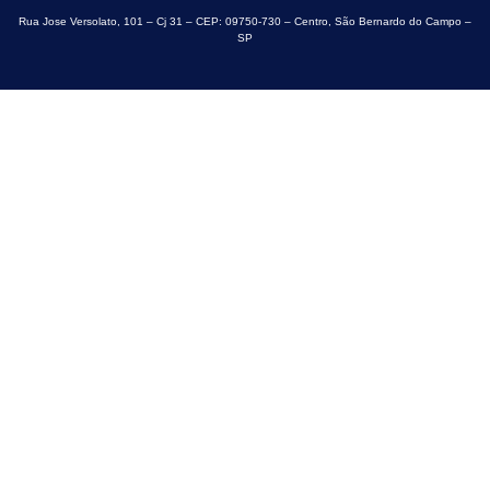
Rua Jose Versolato, 101 – Cj 31 – CEP: 09750-730 – Centro, São Bernardo do Campo –
SP