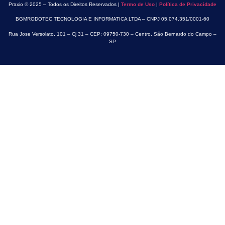
Praxio ® 2025 – Todos os Direitos Reservados |
Termo de Uso
|
Política de Privacidade
BGMRODOTEC TECNOLOGIA E INFORMATICA LTDA – CNPJ 05.074.351/0001-60
Rua Jose Versolato, 101 – Cj 31 – CEP: 09750-730 – Centro, São Bernardo do Campo –
SP