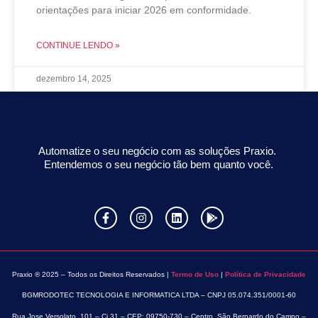
orientações para iniciar 2026 em conformidade.
CONTINUE LENDO »
dezembro 14, 2025
Automatize o seu negócio com as soluções Praxio.
Entendemos o seu negócio tão bem quanto você.
Praxio ® 2025 – Todos os Direitos Reservados |
Termo de Uso
|
Política de Privacidade
BGMRODOTEC TECNOLOGIA E INFORMATICA LTDA – CNPJ 05.074.351/0001-60
Rua Jose Versolato, 101 – Cj 31 – CEP: 09750-730 – Centro, São Bernardo do Campo –