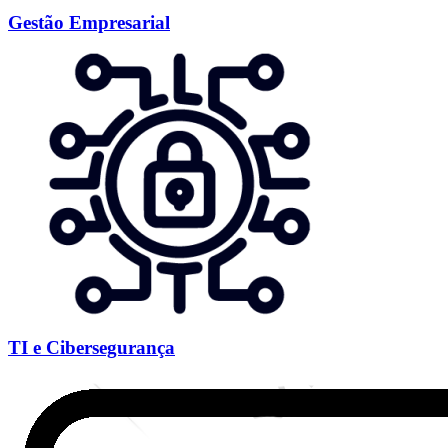
Gestão Empresarial
TI e Cibersegurança