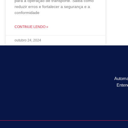
para a operação de transporte. Saiba como
reduzir erros e fortalecer a segurança e a
conformidade
CONTINUE LENDO »
outubro 24, 2024
Automa
Enten