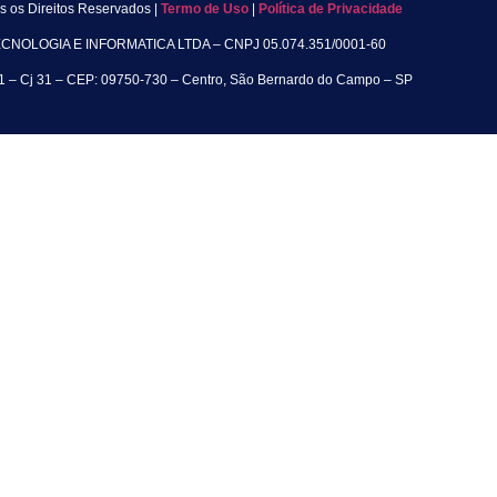
s os Direitos Reservados |
Termo de Uso
|
Política de Privacidade
OLOGIA E INFORMATICA LTDA – CNPJ 05.074.351/0001-60
01 – Cj 31 – CEP: 09750-730 – Centro, São Bernardo do Campo – SP