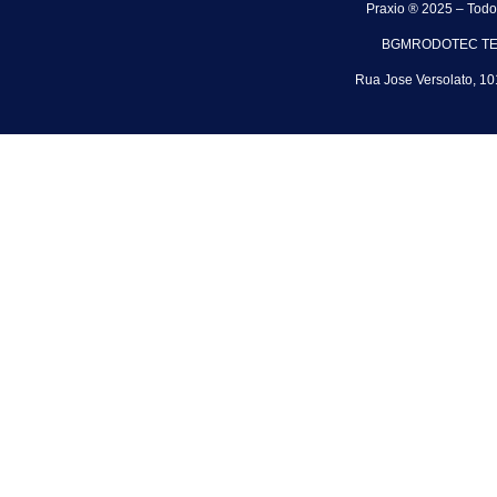
Praxio ® 2025 – Todo
BGMRODOTEC TECN
Rua Jose Versolato, 1